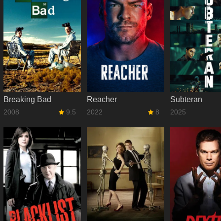
Breaking Bad
Reacher
Subteran
2008
9.5
2022
8
2025