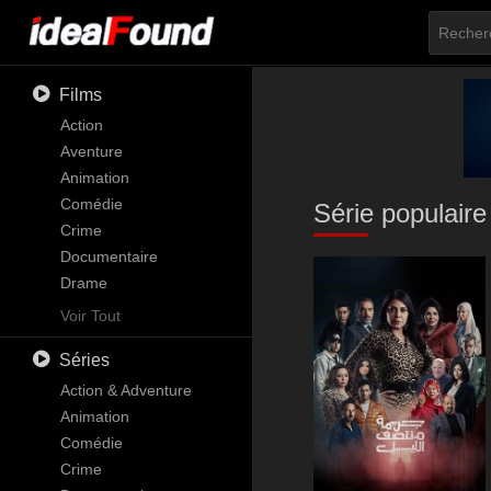
Films
Action
Aventure
Animation
Comédie
Série populaire
Crime
Documentaire
Drame
Familial
Voir Tout
Fantastique
Séries
Histoire
Horreur
Action & Adventure
Musique
Animation
Mystère
Comédie
Romance
Crime