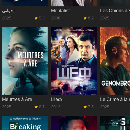
إخواتي
Mentalist
2025
5.5
2008
8.2
2025
Meurtres à Åre
Шеф
Le Crime à la 
2025
6.7
2012
7.5
2025