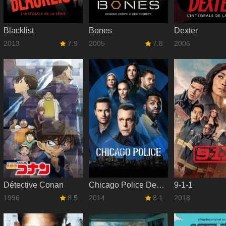
Blacklist
Bones
Dexter
2013
7.9
2005
7.8
2006
Détective Conan
Chicago Police Department
9-1-1
1996
8.5
2014
8.1
2018