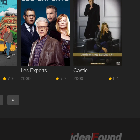
Les Experts
Castle
7.9
2000
7.7
2009
8.1