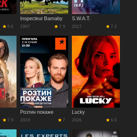
Inspecteur Barnaby
S.W.A.T.
8.6
1997
7.9
2017
7.2
Розтин покаже
Lucky
7.9
2019
7
2026
6.6