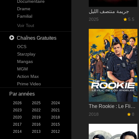
Science-Fiction
Documentaire
Téléfilm
Drame
جريمة منتصف الليل
Thriller
Familial
2025
5.5
Guerre
Kids
Voir Tout
Western
Mystère
Chaînes Gratuites
News
Reality
OCS
Science-Fiction & Fantastique
Starzplay
Soap
Mangas
Talk
MGM
War & Politics
Action Max
Western
Prime Video
Par années
2026
2025
2024
The Rookie : Le Flic de Los Angeles
2023
2022
2021
2018
8
2020
2019
2018
2017
2016
2015
2014
2013
2012