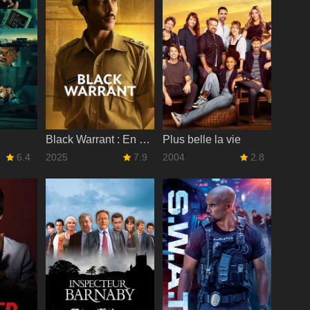
Black Warrant : En sursis
Plus belle la vie
6.4
2025
7.9
2004
2.8