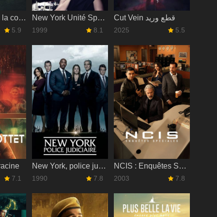
Les Chiens de la colline
New York Unité Spéciale
Cut Vein قطع وريد
5.9
1999
8.1
2025
5.5
racine
New York, police judiciaire
NCIS : Enquêtes Spéciales
7.1
1990
7.8
2003
7.8