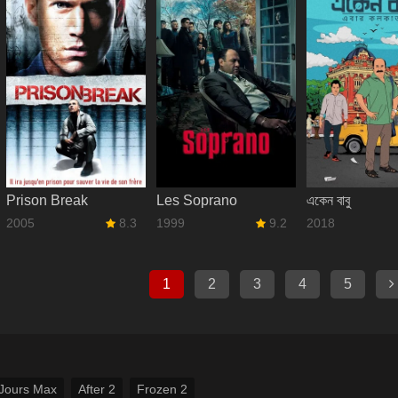
Prison Break
Les Soprano
একেন বাবু
2005
8.3
1999
9.2
2018
1
2
3
4
5
Jours Max
After 2
Frozen 2