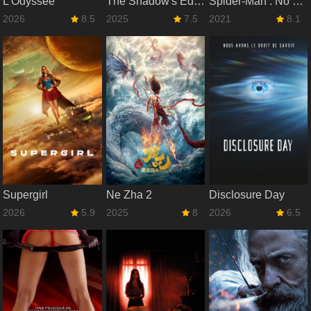
L'Odyssée
The Shadow's Edge
Spider-Man : No Way Home
2026
8.5
2025
7.5
2021
8.1
Supergirl
Ne Zha 2
Disclosure Day
2026
5.9
2025
8
2026
6.5