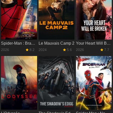
Spider-Man : Brand New Day
Le Mauvais Camp 2
Your Heart Will Be Broken
2026
8.2
2024
5.6
2026
7.7