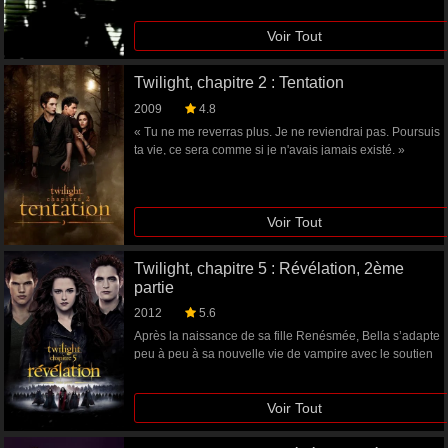
Voir Tout
Twilight, chapitre 2 : Tentation
2009
4.8
« Tu ne me reverras plus. Je ne reviendrai pas. Poursuis
ta vie, ce sera comme si je n'avais jamais existé. »
Abandonnée par Edward, celui qu'elle aime
passionnément, Bella ne s'en relève pas. Comment
oublier son amour pour un vampire et revenir à une vie
Voir Tout
normale ? Pour combler son vide affectif, Bella court
après le danger et prends des risques de plus en plus
inconsidérés. Edward n'étant plus là pour la protéger,
Twilight, chapitre 5 : Révélation, 2ème
c'est Jacob, l'ami discret et indéfectible qui va la
partie
défendre et veiller sur elle. Mais peu à peu elle réalise
l'ambigüité des sentiments qu'ils éprouvent l'un envers
2012
5.6
l'autre...
Après la naissance de sa fille Renésmée, Bella s’adapte
peu à peu à sa nouvelle vie de vampire avec le soutien
d’Edward. Se sentant menacés par cette naissance d’un
nouveau genre, les Volturi déclarent la guerre à la
Voir Tout
famille Cullen. Pour préparer leur défense, les Cullen
vont parcourir le monde pour rassembler les familles de
vampires alliées et tenter de repousser les Volturi lors