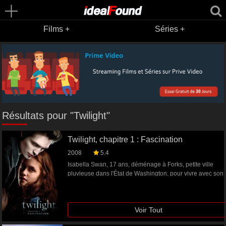
Films +
Séries +
Résultats pour "Twilight"
Twilight, chapitre 1 : Fascination
2008
5.4
Isabella Swan, 17 ans, déménage à Forks, petite ville
pluvieuse dans l'État de Washington, pour vivre avec son
père. Elle s'attend à ce que sa nouvelle vie soit aussi
ennuyeuse que la ville elle-même. Or, au lycée, elle est
terriblement intriguée par le comportement d'une étrange
Voir Tout
fratrie, deux filles et trois garçons. Bella tombe follement
amoureuse de l'un d'eux, Edward Cullen. Une relation