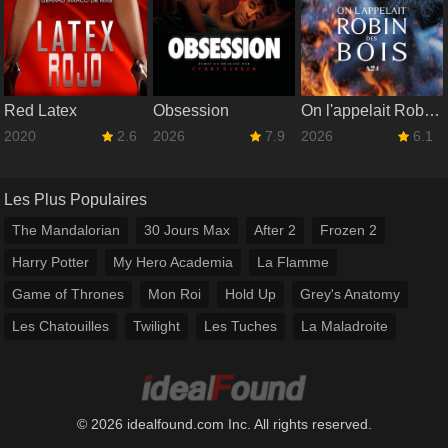
Red Latex
Obsession
On l'appelait Robin des Bois
2020
2.6
2026
7.9
2026
6.1
Les Plus Populaires
The Mandalorian
30 Jours Max
After 2
Frozen 2
Harry Potter
My Hero Academia
La Flamme
Game of Thrones
Mon Roi
Hold Up
Grey's Anatomy
Les Chatouilles
Twilight
Les Tuches
La Maladroite
© 2026 idealfound.com Inc. All rights reserved.