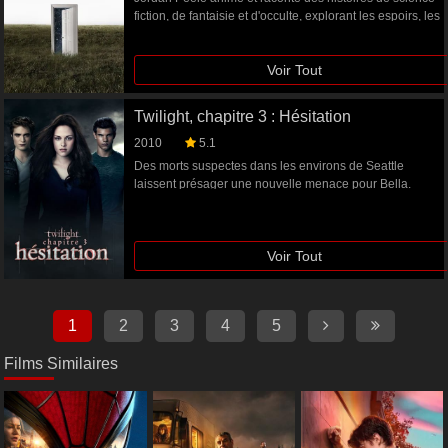
fiction, de fantaisie et d'occulte, explorant les espoirs, les
désespoirs, les fiertés et les préjugés de l'humanité de
manière métaphorique.
Voir Tout
Twilight, chapitre 3 : Hésitation
2010
5.1
Des morts suspectes dans les environs de Seattle
laissent présager une nouvelle menace pour Bella.
Victoria cherche toujours à assouvir sa vengeance
contre elle et rassemble une armée. Malgré leur haine
ancestrale, les Cullen et les Quileutes vont devoir faire
Voir Tout
une trêve et s'associer pour avoir une chance de la
sauver. Mais Bella est obligée de choisir entre son
amour pour Edward et son amitié pour Jacob tout en
sachant que sa décision risque de relancer la guerre
1
2
3
4
5
entre les deux clans. Alors que l'armée de Victoria
approche, Bella est confrontée à la plus importante
Films Similaires
décision de sa vie.