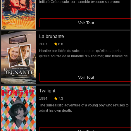
intitulé Crépuscule, où il semble évoquer sa propre
déchéance. À cette occasion, il se remémore les
événements dramatiques qui l’ont conduit à remettre en
question sa brillante carrière de chirurgien. Amoureux
Voir Tout
fou de Lucía qui l’avait quitté, il découvre à son retour
d’Europe, après de brèves retrouvailles fortuites dans un
atelier de sculpture, qu’elle a épousé son meilleur ami.
La brunante
Les deux anciens amants ne tardent pas à renouer une
liaison, malgré la résistance d’Alejandro, troublé par ses
2007
6.8
sentiments naissants pour la sœur cadette de Lucía,
Hantée par l'idée du suicide depuis qu'elle a appris
Cristina.
qu'elle souffre de la maladie d'Alzheimer, une femme de
73 ans se rend jusqu'à Percé avec une musicienne
paumée, dans la trentaine, qu'elle a rencontrée par
hasard.
Voir Tout
Twilight
1994
7.3
The surrealistic adventure of a young boy who refuses to
admit his own death.