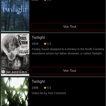
Voir Tout
Twilight
1919
5.5
A baby, found strapped to a donkey in the North Carolina
mountains where her father drowned, is called Twilight
and raised by the Anwells. At sixteen, Twilight, in love
with her foster brother Jim, who runs the family's lumber
business, grows jealous when Elise Charmant,
Voir Tout
vacationing with her father, a brain specialist,
monopolizes Jim at the Fireman's Ball.
Twilight
1998
5.5
Video Art by Tom Chomont