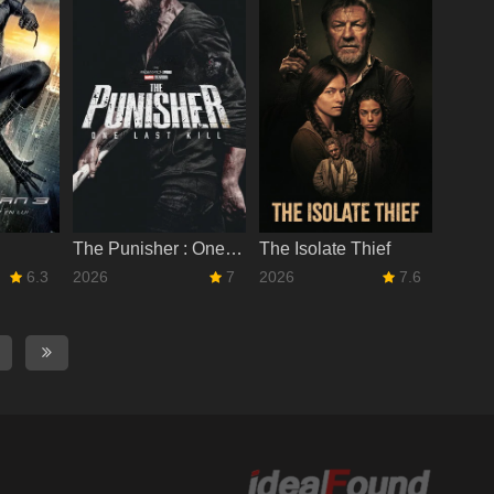
The Punisher : One Last Kill
The Isolate Thief
6.3
2026
7
2026
7.6