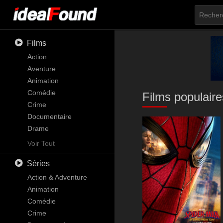
Films
Action
Aventure
Animation
Comédie
Films populaire
Crime
Documentaire
Drame
Familial
Voir Tout
Fantastique
Séries
Histoire
Horreur
Action & Adventure
Musique
Animation
Mystère
Comédie
Romance
Crime