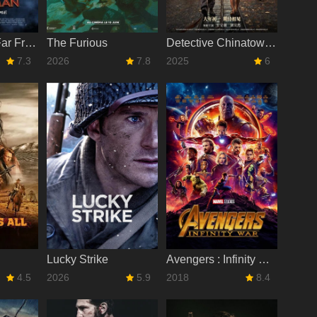
Spider-Man : Far From Home
The Furious
Detective Chinatown 1900
7.3
2026
7.8
2025
6
Lucky Strike
Avengers : Infinity War
4.5
2026
5.9
2018
8.4