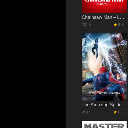
Chainsaw Man – Le Film : L'arc de Reze
2025
8.5
The Amazing Spider-Man : Le Destin d'un héros
2014
6.6