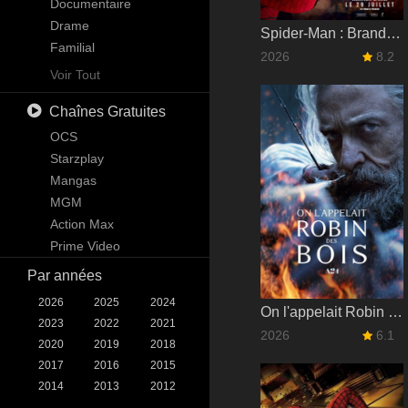
Science-Fiction
Documentaire
Téléfilm
Drame
Spider-Man : Brand New Day
Thriller
Familial
2026
8.2
Guerre
Kids
Voir Tout
Western
Mystère
Chaînes Gratuites
News
Reality
OCS
Science-Fiction & Fantastique
Starzplay
Soap
Mangas
Talk
MGM
War & Politics
Action Max
Western
Prime Video
Par années
2026
2025
2024
On l'appelait Robin des Bois
2023
2022
2021
2026
6.1
2020
2019
2018
2017
2016
2015
2014
2013
2012