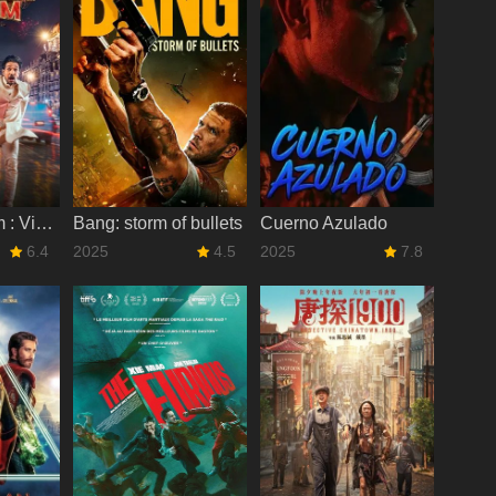
Dhoom Dhaam : Vive les mariés !
Bang: storm of bullets
Cuerno Azulado
6.4
2025
4.5
2025
7.8