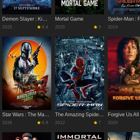
Demon Slayer : Kimetsu no Yaiba La Forteresse Infinie
Mortal Game
2025
8.4
2025
3
2019
Star Wars : The Mandalorian and Grogu
The Amazing Spider-Man
Forgive Us All
2026
6.9
2012
7
2025