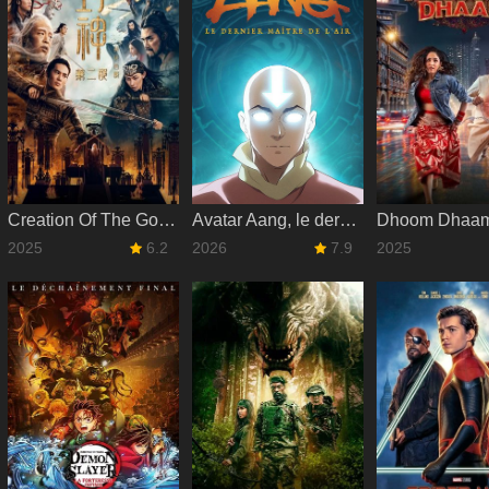
Creation Of The Gods II: Demon Force
‎Avatar Aang, le dernier maître de l'air
2025
6.2
2026
7.9
2025