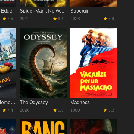
 Edge
Spider-Man : No Way Home
Supergirl
7.5
2021
8.1
2026
5.9
Spider-Man : Homecoming
The Odyssey
Madness
7.4
2026
5.6
1980
5.3