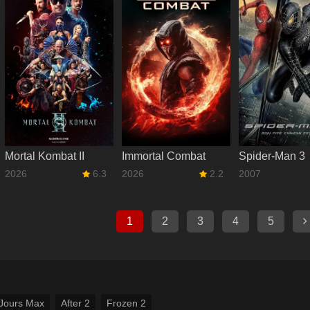
Mortal Kombat II
Immortal Combat
Spider-Man 3
2026
6.3
2026
2.2
2007
1
2
3
4
5
Jours Max
After 2
Frozen 2