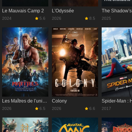
Le Mauvais Camp 2
L'Odyssée
The Shadow's
2024
5.6
2026
8.5
2025
Les Maîtres de l'univers
Colony
2026
6.5
2026
6.6
2017