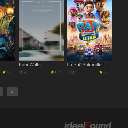
Four Walls
La Pat' Patrouille : Le Film
6.5
2021
6.4
2021
6.1