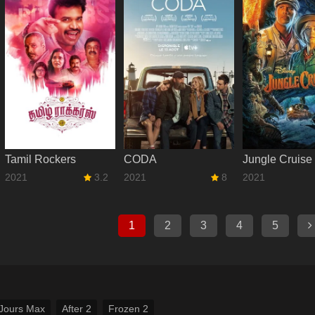
Tamil Rockers
CODA
Jungle Cruise
2021
3.2
2021
8
2021
1
2
3
4
5
Jours Max
After 2
Frozen 2