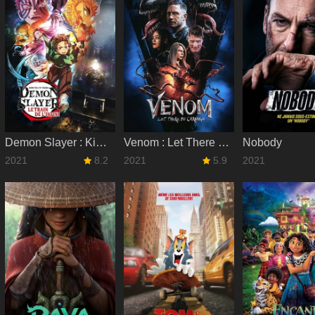
Demon Slayer : Kimetsu no Yaiba - Le film : Le train de l'Infini
Venom : Let There Be Carnage
Nobody
2021
8.2
2021
5.9
2021