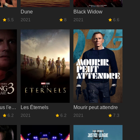
Dune
Black Widow
5.5
2021
8
2021
6.6
Conjuring : Sous l'emprise du Diable
Les Éternels
Mourir peut attendre
6.2
2021
6.2
2021
7.3