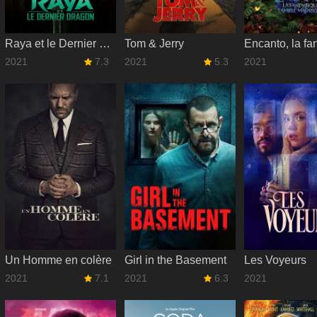
Raya et le Dernier Dragon
Tom & Jerry
2021
7.3
2021
5.3
2021
Un Homme en colère
Girl in the Basement
Les Voyeurs
2021
7.1
2021
6.3
2021