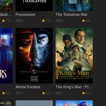
Encanto, la fantastique famille Madrigal
Possession
The Tomorrow War
7.2
2021
7.2
2021
6.6
Mortal Kombat
The King's Man : Première Mission
6.1
2021
6.1
2021
6.3