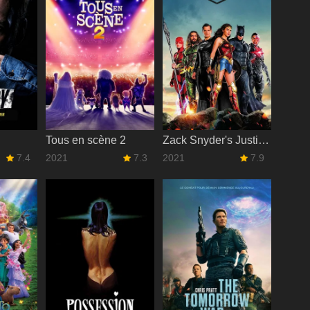
Tous en scène 2
Zack Snyder's Justice League
7.4
2021
7.3
2021
7.9