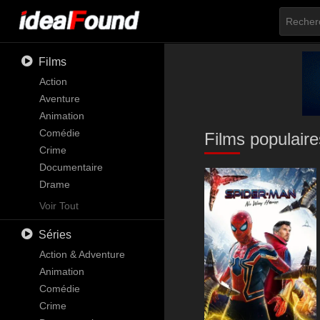
Films
Action
Aventure
Animation
Comédie
Films populaire
Crime
Documentaire
Drame
Familial
Voir Tout
Fantastique
Séries
Histoire
Horreur
Action & Adventure
Musique
Animation
Mystère
Comédie
Romance
Crime