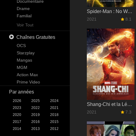
Science-Fiction
Documentaire
Téléfilm
Drame
Spider-Man : No Way Home
Thriller
Familial
2021
8.1
Guerre
Kids
Voir Tout
Western
Mystère
Chaînes Gratuites
News
Reality
OCS
Science-Fiction & Fantastique
Starzplay
Soap
Mangas
Talk
MGM
War & Politics
Action Max
Western
Prime Video
Par années
2026
2025
2024
Shang-Chi et la Légende des Dix Anneaux
2023
2022
2021
2021
7.3
2020
2019
2018
2017
2016
2015
2014
2013
2012