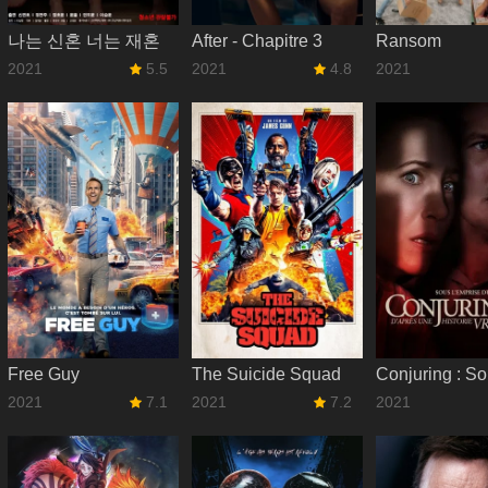
나는 신혼 너는 재혼
After - Chapitre 3
Ransom
2021
5.5
2021
4.8
2021
Free Guy
The Suicide Squad
2021
7.1
2021
7.2
2021