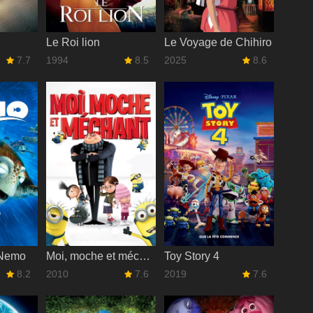
Le Roi lion
Le Voyage de Chihiro
7.7
1994
8.5
2025
8.6
 Nemo
Moi, moche et méchant
Toy Story 4
8.2
2010
7.6
2019
7.6