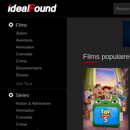
Films
Action
Aventure
Animation
Comédie
Films populaire
Crime
Documentaire
Drame
Familial
Voir Tout
Fantastique
Séries
Histoire
Horreur
Action & Adventure
Musique
Animation
Mystère
Comédie
Romance
Crime