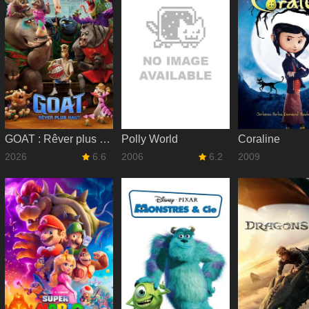
GOAT : Rêver plus haut
Polly World
Coraline
2026
6.6
2006
6.2
2009