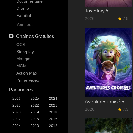
Science-Fiction
Documentaire
Téléfilm
Drame
Toy Story 5
Thriller
Familial
2026
7.5
Guerre
Kids
Voir Tout
Western
Mystère
Chaînes Gratuites
News
Reality
OCS
Science-Fiction & Fantastique
Starzplay
Soap
Mangas
Talk
MGM
War & Politics
Action Max
Western
Prime Video
Par années
2026
2025
2024
Aventures croisées
2023
2022
2021
2026
7.3
2020
2019
2018
2017
2016
2015
2014
2013
2012