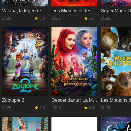
Vaiana, la légende du bout du monde
Des Minions et des monstres
2026
5.8
2026
6.5
2026
Zootopie 2
Descendants : La Malédiction du Pays des Merveilles
2025
7.3
2026
5.4
2026