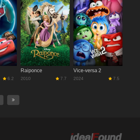
Raiponce
Vice-versa 2
6.2
2010
7.7
2024
7.5