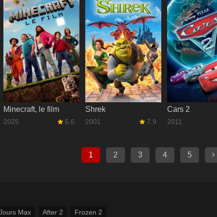
Minecraft, le film
Shrek
Cars 2
2025
5.6
2001
7.9
2011
1
2
3
4
5
Jours Max
After 2
Frozen 2