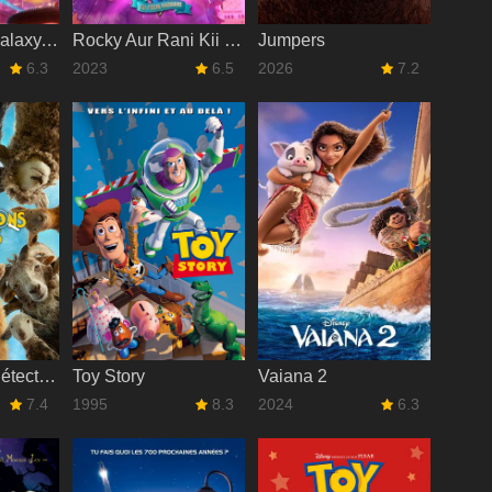
Super Mario Galaxy, le film
Rocky Aur Rani Kii Prem Kahaani
Jumpers
6.3
2023
6.5
2026
7.2
Les Moutons détectives
Toy Story
Vaiana 2
7.4
1995
8.3
2024
6.3