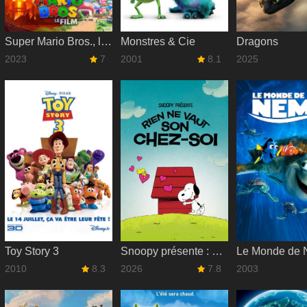
Super Mario Bros., le film
Monstres & Cie
Dragons
2023
7
2001
8.1
2025
Toy Story 3
Snoopy présente : Rien ne vaut son chez-soi
Le Monde de
2010
8.3
2026
7.8
2003