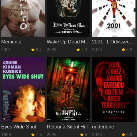
Memento
Wake Up Dead Man : Une histoire à couteaux tirés
2001 : L'Odyssée de l'espace
2001
8.4
2025
7.3
2018
8.3
Eyes Wide Shut
Retour à Silent Hill
undertone
1999
7.5
2026
4
2026
5.9