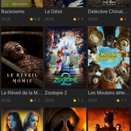
Backrooms
Le Désir
Detective Chinatown 1900
2026
6.8
2026
4.3
2025
6
Le Réveil de la Momie
Zootopie 2
Les Moutons détectives
2026
6.2
2025
7.3
2026
7.4