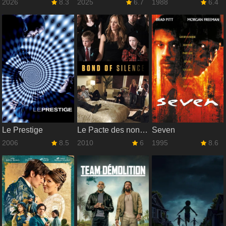
2026
8.3
2025
6.7
1988
6.4
Le Prestige
Le Pacte des non-dits
Seven
2006
8.5
2010
6
1995
8.6