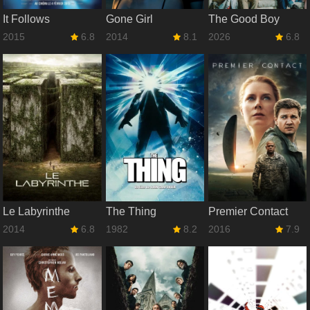
It Follows
Gone Girl
The Good Boy
2015
6.8
2014
8.1
2026
6.8
Le Labyrinthe
The Thing
Premier Contact
2014
6.8
1982
8.2
2016
7.9