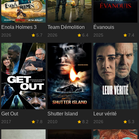
Enola Holmes 3
Team Démolition
Évanouis
2026
5.7
2026
6.4
2025
7.4
Get Out
Shutter Island
Leur vérité
2017
7.8
2010
8.2
2026
5.3