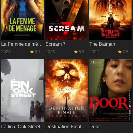
La Femme de ménage
Scream 7
The Batman
2025
6.7
2026
5.5
2022
7.8
La fin d’Oak Street
Destination Finale : Bloodlines
Door