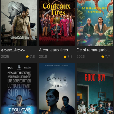
രേഖാചിത്രം
À couteaux tirés
De si remarquables créatures
2025
7.8
2019
7.9
2026
7.7