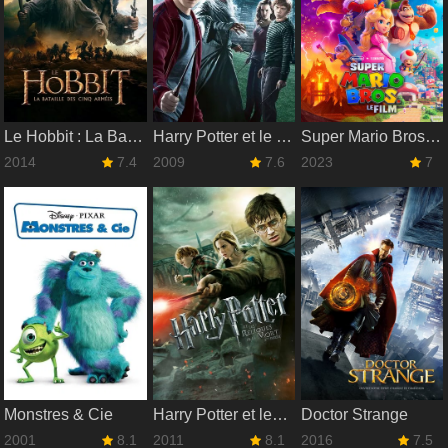
Le Hobbit : La Bataille des cinq armées
Harry Potter et le Prince de sang-mêlé
Super Mario Bros., le film
2014
7.4
2009
7.6
2023
7
Monstres & Cie
Harry Potter et les Reliques de la Mort - 2ème partie
Doctor Strange
2001
8.1
2011
8.1
2016
7.5