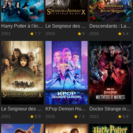
Harry Potter à l'école des sorciers
Le Seigneur des anneaux : Le Retour du roi
Descendants : La Malédiction du Pays des Merveilles
2001
7.7
2003
9
2026
5.4
Le Seigneur des anneaux : La Communauté de l'anneau
KPop Demon Hunters
Doctor Strange in the Multiverse of Madness
2001
8.9
2025
7.4
2022
6.8