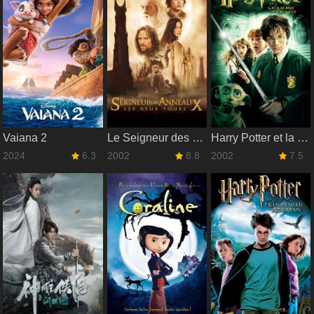
Vaiana 2
Le Seigneur des anneaux : Les Deux Tours
Harry Potter et la Chambre des secrets
2024
6.3
2002
8.8
2002
7.5