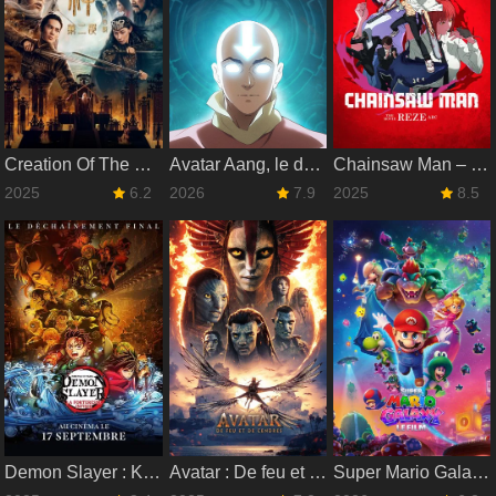
Creation Of The Gods II: Demon Force
‎Avatar Aang, le dernier maître de l'air
Chainsaw Man – Le Film : L'arc de Reze
2025
6.2
2026
7.9
2025
8.5
Demon Slayer : Kimetsu no Yaiba La Forteresse Infinie
Avatar : De feu et de cendres
Super Mario Galaxy, le film