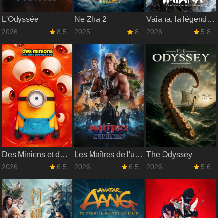
L'Odyssée
Ne Zha 2
Vaiana, la légende du bout du monde
2026
8.5
2025
8
2026
5.8
Des Minions et des monstres
Les Maîtres de l'univers
The Odyssey
2026
6.5
2026
6.5
2026
5.6