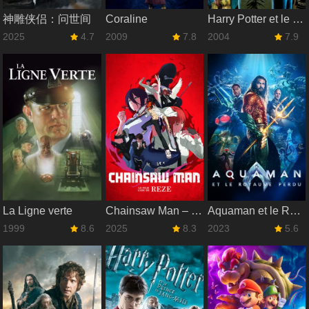
神雕侠侣：问世间
Coraline
Harry Potter et le Prisonnier d'Azkaban
2025
4.7
2009
7.8
2004
7.9
La Ligne verte
Chainsaw Man – Le Film : L'arc de Reze
Aquaman et le Royaume perdu
1999
8.6
2025
8.3
2023
5.6