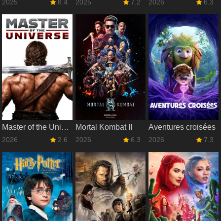
2025
8.4
2025
7.2
2026
6.3
Master of the Universe
Mortal Kombat II
Aventures croisées
2026
2.6
2026
6.3
2026
7.3