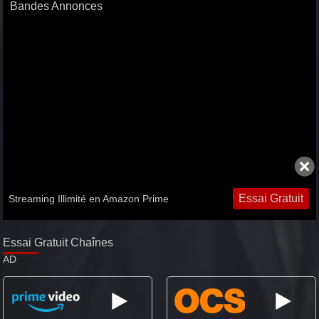
Bandes Annonces
Et Des Très Brillants, Si Ce N'est Un Peu Étranges Socialement,
Agents Scientifiques Leo Fitz Et Jemma Simmons, L'équipe Sera
Épaulée Par Skye, Nouvelle Recrue Civile, Hacker Et Fan De Super-
Héros.
Essai Gratuit
Streaming Illimité en Amazon Prime
Essai Gratuit Chaînes
AD