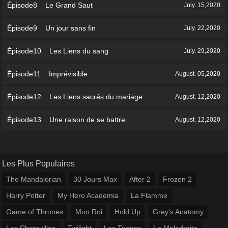
Épisode8 Le Grand Saut
July. 15,2020
Épisode9 Un jour sans fin
July. 22,2020
Épisode10 Les Liens du sang
July. 29,2020
Épisode11 Imprévisible
August. 05,2020
Épisode12 Les Liens sacrés du mariage
August. 12,2020
Épisode13 Une raison de se battre
August. 12,2020
Les Plus Populaires
The Mandalorian
30 Jours Max
After 2
Frozen 2
Harry Potter
My Hero Academia
La Flamme
Game of Thrones
Mon Roi
Hold Up
Grey's Anatomy
Les Chatouilles
Twilight
Les Tuches
La Maladroite