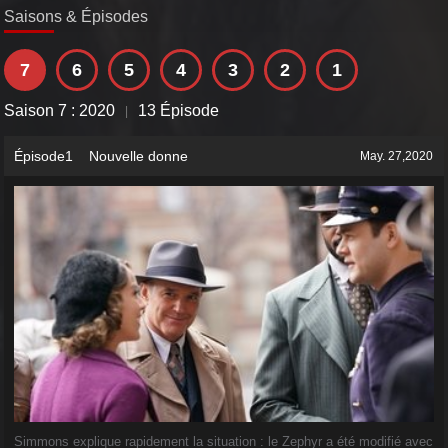
Saisons & Épisodes
7
6
5
4
3
2
1
Saison 7 : 2020
13 Épisode
|
Épisode1 Nouvelle donne
May. 27,2020
AD
Simmons explique rapidement la situation : le Zephyr a été modifié avec