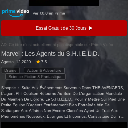
Ver €0.0 en Prime
Essai Gratuit de 30 Jours
AD: Ce titre n'est actuellement pas disponible sur Prime Vidéo
Marvel : Les Agents du S.H.I.E.L.D.
Agosto. 12,2020
7.5
Drame
Action & Adventure
Science-Fiction & Fantastique
Sinopsis： Suite Aux Évènements Survenus Dans THE AVENGERS,
L'agent Phil Coulson Retourne Au Sein De L'organisation Mondiale
Du Maintien De L'ordre, Le S.H.I.E.L.D., Pour Y Mettre Sur Pied Une
Petite Équipe D'agents Extrêmement Bien Entraînés Afin De
S'attaquer Aux Affaires Non Encore Classées Ayant Un Trait Aux
Phénomènes Nouveaux, Étranges Et Inconnus. Constistuée Du Très
Intègre Agent Grant Ward, Expert En Combat Et Renseignements,
De L'agent Melinda May, Pilote Émérite Et Experte En Arts Martiaux