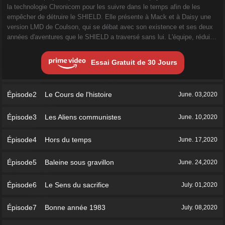
la technologie Chronicom pour les suivre dans le temps afin de les
empêcher de détruire le SHIELD. Elle présente à Mack et à Daisy une
version LMD de Coulson, qui se débat avec son existence et ses deux
années d'aventures que le SHIELD a traversé sans lui. L'équipe, réduite
avec May dans le coma et Yo-Yo ayant perdu la maîtrise de ses
pouvoirs, part enquêter sur la mort de trois policiers, laissés sans
Essai Gratuit de 30 Jours
visage.
Épisode2 Le Cours de l'histoire
June. 03,2020
Épisode3 Les Aliens communistes
June. 10,2020
Épisode4 Hors du temps
June. 17,2020
Épisode5 Baleine sous gravillon
June. 24,2020
Épisode6 Le Sens du sacrifice
July. 01,2020
Épisode7 Bonne année 1983
July. 08,2020