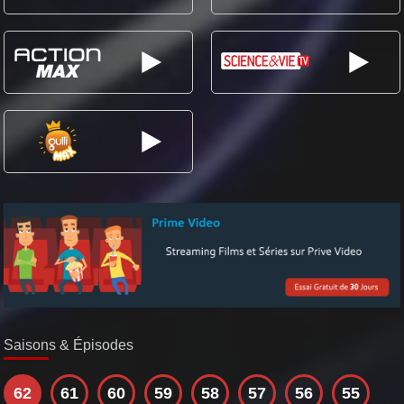
Saisons & Épisodes
62
61
60
59
58
57
56
55