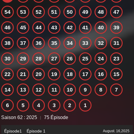
54
53
52
51
50
49
48
47
46
45
44
43
42
41
40
39
38
37
36
35
34
33
32
31
30
29
28
27
26
25
24
23
22
21
20
19
18
17
16
15
14
13
12
11
10
9
8
7
6
5
4
3
2
1
Saison 62 : 2025
75 Épisode
|
Épisode1 Épisode 1
August. 16,2025
AD