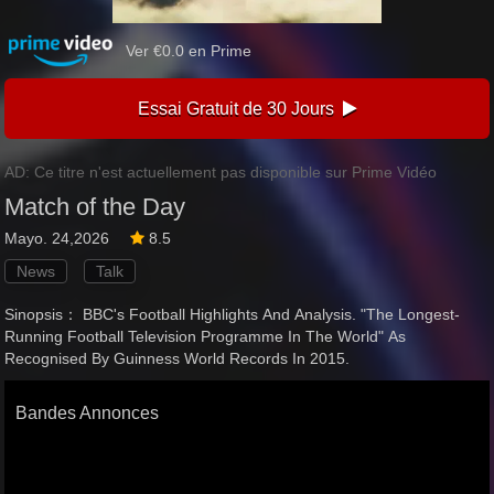
Ver €0.0 en Prime
Essai Gratuit de 30 Jours
AD: Ce titre n'est actuellement pas disponible sur Prime Vidéo
Match of the Day
Mayo. 24,2026
8.5
News
Talk
Sinopsis： BBC's Football Highlights And Analysis. "The Longest-
Running Football Television Programme In The World" As
Recognised By Guinness World Records In 2015.
Bandes Annonces