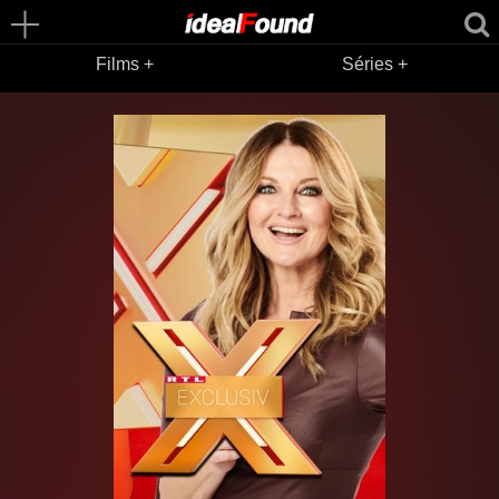
Films +
Séries +