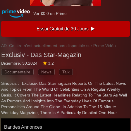
Ver €0.0 en Prime
Essai Gratuit de 30 Jours
AD: Ce titre n'est actuellement pas disponible sur Prime Vidéo
Exclusiv - Das Star-Magazin
Diciembre. 30,2024
3.2
Documentaire
News
Talk
Sinopsis： Exclusiv: Das Starmagazin Reports On The Latest News
And Topics From The World Of Celebrities On A Regular Weekly
Basis. It Covers The Latest Headlines Relating To The Stars As Well
As Rumors And Insights Into The Everyday Lives Of Famous
Personalities Around The Globe. In Addition To The 15-Minute
Weekday Magazine, There Is A Particularly Detailed One-Hour
Weekend Edition On Sundays With Additional Reports And
Background Reports On The Celebrities.
Bandes Annonces