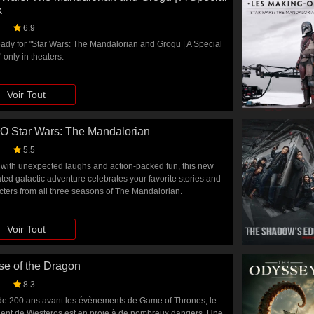
k
6.9
eady for "Star Wars: The Mandalorian and Grogu | A Special
 only in theaters.
Voir Tout
 Star Wars: The Mandalorian
5.5
d with unexpected laughs and action-packed fun, this new
ted galactic adventure celebrates your favorite stories and
cters from all three seasons of The Mandalorian.
Voir Tout
e of the Dragon
8.3
de 200 ans avant les évènements de Game of Thrones, le
nent de Westeros est en proie à de nombreux dangers. Une