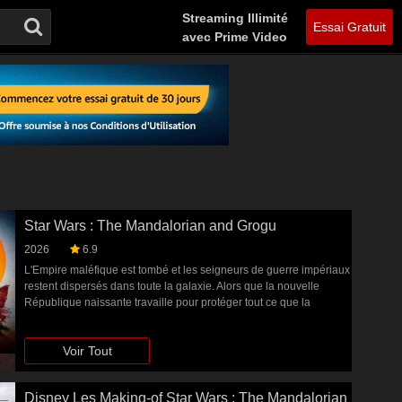
Streaming Illimité
Essai Gratuit
avec Prime Video
Star Wars : The Mandalorian and Grogu
2026
6.9
L'Empire maléfique est tombé et les seigneurs de guerre impériaux
restent dispersés dans toute la galaxie. Alors que la nouvelle
République naissante travaille pour protéger tout ce que la
rébellion s'est battue, ils ont fait appel à Din Djarin et à son jeune
apprenti Grogu.
Voir Tout
Disney Les Making-of Star Wars : The Mandalorian