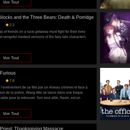
Voir Tout
ilocks and the Three Bears: Death & Porridge
2.2
p of friends on a rural getaway must fight for their lives
t vengeful masked versions of the fairy tale characters.
Voir Tout
Furious
7.8
l’enlèvement de sa fille par un réseau criminel et face à
ction de la police, Wang Wei se lance dans une traque
able pour la retrouver. Son seul allié, Navin, est un
aliste tenace dont la femme a mystérieusement disparu. Unis
n même désir de vengeance, ces deux hommes que tout
Voir Tout
e affrontent les ravisseurs dans un face-à-face explosif
 arts martiaux et justice sans merci.
Priest: Thanksgiving Massacre