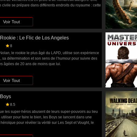
 civile se prépare dans différents endroits du royaume : cette
e sera appelée la Danse des Dragons. De son côté, la
n Targaryen se disloque peu à peu et le règne des dragons
Voir Tout
enacé.
Rookie : Le Flic de Los Angeles
8
Nolan, le rookie le plus âgé du LAPD, utilise son expérience
e, sa détermination et son sens de l’humour pour suivre des
es âgées de 20 ans de moins que lui.
Voir Tout
 Boys
8.5
ue les super-héros abusent de leurs super-pouvoirs au lieu
 utiliser pour faire le bien, les Boys se lancent dans une
héroïque pour révéler la vérité sur Les Sept et Vought, le
omérat qui couvre leurs sales secrets.