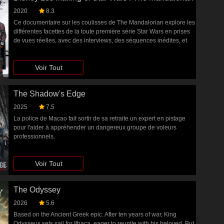
2020
8.3
Ce documentaire sur les coulisses de The Mandalorian explore les
différentes facettes de la toute première série Star Wars en prises
de vues réelles, avec des interviews, des séquences inédites, et
des tables rondes avec l’équipe et les acteurs de la série, animées
par le producteur délégué Jon Favreau.
Voir Tout
The Shadow's Edge
2025
7.5
La police de Macao fait sortir de sa retraite un expert en pistage
pour l'aider à appréhender un dangereux groupe de voleurs
professionnels.
Voir Tout
The Odyssey
2026
5.6
Based on the Ancient Greek epic. After ten years of war, King
Odysseus sets sail for Ithaca, eager to reunite with his beloved. But