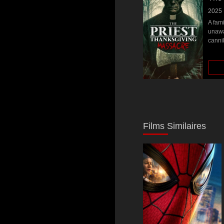
2025
A fam
unawar
cannib
Now t
Films Similaires