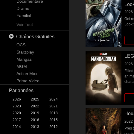
Science-Fiction
Documentaire
Loo
Téléfilm
Drame
2026
Thriller
Familial
Get r
Guerre
Kids
Voir Tout
Look,"
Western
Mystère
Chaînes Gratuites
News
Reality
OCS
Science-Fiction & Fantastique
Starzplay
LEGO
Soap
Mangas
2026
Talk
MGM
Fille
War & Politics
Action Max
anima
Western
Prime Video
chara
Par années
2026
2025
2024
2023
2022
2021
2020
2019
2018
Hous
2017
2016
2015
2022
2014
2013
2012
Près 
conti