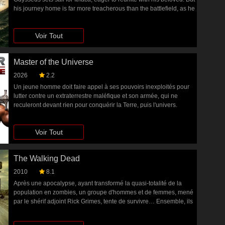
his journey home is far more treacherous than the battlefield, as he
must face deadly monsters and vengeful gods to survive.
Voir Tout
Master of the Universe
2026
2.2
Un jeune homme doit faire appel à ses pouvoirs inexploités pour
lutter contre un extraterrestre maléfique et son armée, qui ne
reculeront devant rien pour conquérir la Terre, puis l'univers.
Voir Tout
The Walking Dead
2010
8.1
Après une apocalypse, ayant transformé la quasi-totalité de la
population en zombies, un groupe d'hommes et de femmes, mené
par le shérif adjoint Rick Grimes, tente de survivre… Ensemble, ils
vont devoir, tant bien que mal, faire face à ce nouveau monde,
devenu méconnaissable, à travers leur périple dans le Sud profond