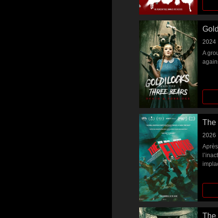
Gold
2024
A grou
agains
The 
2026
Après 
l’ina
implac
journ
par u
oppos
mêlant
The 