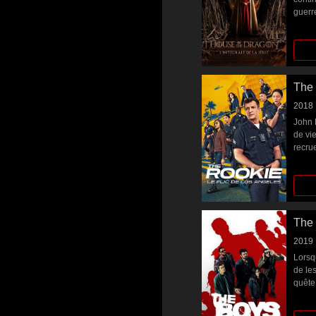
guerre
guerr
maiso
est m
The 
2018
John 
de vi
recru
The
2019
Lorsq
de les
quête 
congl