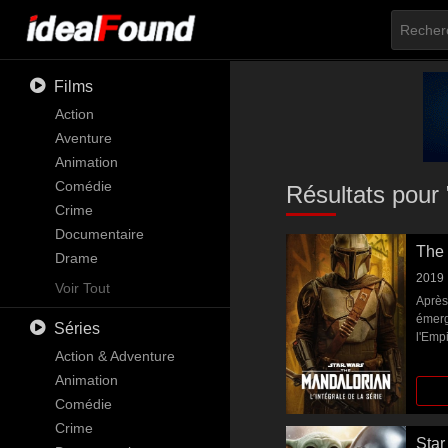
Films
Action
Aventure
Animation
Comédie
Résultats pour
Crime
Documentaire
The 
Drame
2019
Familial
Voir Tout
Après
Fantastique
émerge
Séries
Histoire
l'Emp
Horreur
Action & Adventure
chass
de la 
Musique
Animation
Mystère
Comédie
Romance
Crime
Star