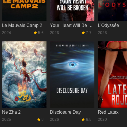
Le Mauvais Camp 2
Your Heart Will Be Broken
L'Odyssée
2024
5.6
2026
7.7
2026
Ne Zha 2
Disclosure Day
Red Latex
2025
8
2026
6.5
2020