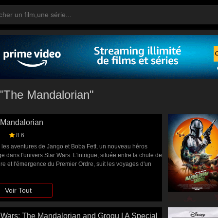
 "The Mandalorian"
Mandalorian
8.6
 les aventures de Jango et Boba Fett, un nouveau héros
 dans l'univers Star Wars. L'intrigue, située entre la chute de
ire et l'émergence du Premier Ordre, suit les voyages d'un
eur de primes solitaire dans les contrées les plus éloignées
Galaxie, loin de l’autorité de la Nouvelle République.
Voir Tout
 Wars: The Mandalorian and Grogu | A Special