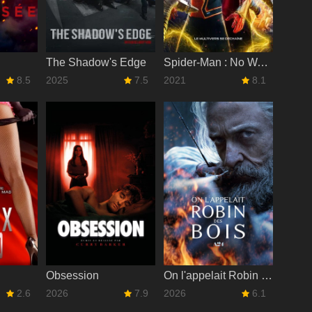
The Shadow's Edge
Spider-Man : No Way Home
8.5
2025
7.5
2021
8.1
Obsession
On l'appelait Robin des Bois
2.6
2026
7.9
2026
6.1