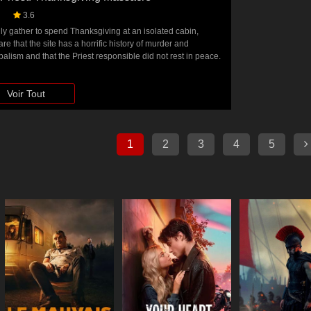
3.6
ily gather to spend Thanksgiving at an isolated cabin,
e that the site has a horrific history of murder and
alism and that the Priest responsible did not rest in peace.
hey are on the menu for Thanksgiving dinner.
Voir Tout
1
2
3
4
5