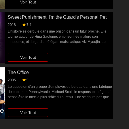
Voir Tout
des États-Unis.
Sweet Punishment: I'm the Guard's Personal Pet
2018
7.4
L'histoire se déroule dans une prison dans un futur proche. Elle
tourne autour de Hina Saotome, emprisonnée malgré son
innocence, et du gardien élégant mais sadique Aki Myoujin. Le
cœur et le corps d'Hina sont à la merci de la « domination cruelle
mais douce » de Myoujin, des examens médicaux aux visites
Voir Tout
amoureuses en prison.
The Office
2005
9
Le quotidien d'un groupe d'employés de bureau dans une fabrique
de papier en Pennsylvanie. Michael Scott, le responsable régional,
pense être le mec le plus drôle du bureau. Il ne se doute pas que
ses employés le tolèrent uniquement parce que c'est lui qui signe
les chèques. S'efforçant de paraître cool et apprécié de tous,
Voir Tout
Michael est en fait perçu comme étant pathétique…