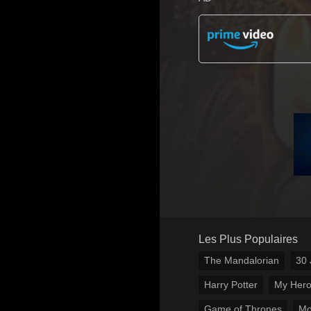
Les Plus Populaires
The Mandalorian
30 
Harry Potter
My Hero
Game of Thrones
Mo