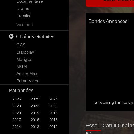
Science-Fiction
Documentaire
Téléfilm
Drame
Thriller
Familial
Bandes Annonces
Guerre
Kids
Voir Tout
Western
Mystère
Chaînes Gratuites
News
Reality
OCS
Science-Fiction & Fantastique
Starzplay
Soap
Mangas
Talk
MGM
War & Politics
Action Max
Western
Prime Video
Par années
2026
2025
2024
Streaming Illimité 
2023
2022
2021
2020
2019
2018
2017
2016
2015
Essai Gratuit Chaîn
2014
2013
2012
AD