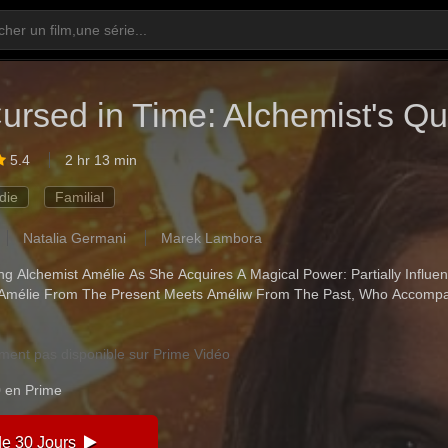
ursed in Time: Alchemist's Qu
5.4
2 hr 13 min
die
Familial
Natalia Germani
Marek Lambora
ng Alchemist Amélie As She Acquires A Magical Power: Partially Influe
nd Amélie From The Present Meets Améliw From The Past, Who Accompa
lement pas disponible sur Prime Vidéo
0 en Prime
 de 30 Jours