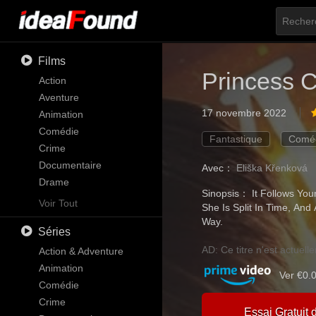
Films
Princess C
Action
Aventure
17 novembre 2022
Animation
Comédie
Fantastique
Comé
Crime
Documentaire
Avec：
Eliška Křenková
Drame
Sinopsis： It Follows You
Familial
Voir Tout
She Is Split In Time, A
Fantastique
Way.
Séries
Histoire
Horreur
AD: Ce titre n'est actuel
Action & Adventure
Musique
Animation
Ver €0.
Mystère
Comédie
Romance
Crime
Essai Gratuit