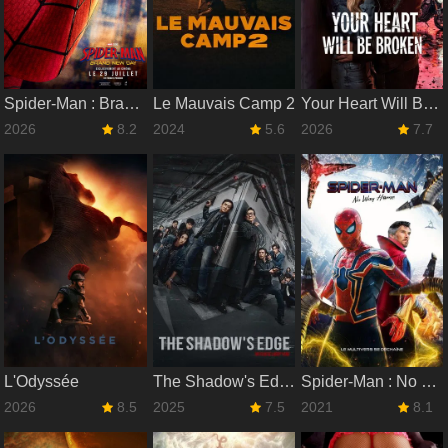
Spider-Man : Brand New Day
Le Mauvais Camp 2
Your Heart Will Be Broken
2026
8.2
2024
5.6
2026
7.7
L'Odyssée
The Shadow's Edge
Spider-Man : No Way Home
2026
8.5
2025
7.5
2021
8.1