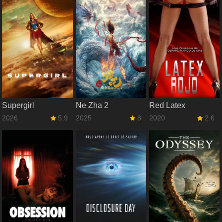
Supergirl
Ne Zha 2
Red Latex
2026
5.9
2025
8
2020
2.6